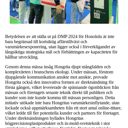
Betydelsen av att ställa ut på DMP 2024 för Honolulu är inte
bara begränsad till kortsiktig affärstillväxt och
varumärkesexponering, utan ligger också i förverkligandet av
långsiktiga strategiska mål och förbättringen av kapaciteten för
hållbar utveckling.
Genom denna mässa insåg Hongrita djupt mångfalden och
komplexiteten i branschens ekologi. Under mässan, förutom
djupgående kommunikation ansikte mot ansikte, provade
Hongrita också den innovativa formen av direktsändning för
första gången, vilket levererade de spännande ögonblicken från
mässan och företagets senaste teknik direkt till publiken och
kunder som inte kunde komma till mässan personligen. Detta
initiativ utökade inte bara Hongritas varumärkesinflytande, utan
lockade också uppmärksamheten från ett stort antal online-tittare,
vilket ledde till fler potentiella kunder och partners för företaget.
Under direktsändningen hyllades Hongritas
högprecisionsplastprodukter och in-mold-svetsteknik i stor