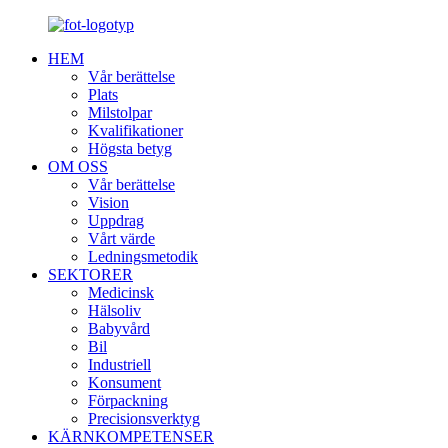
HEM
Vår berättelse
Plats
Milstolpar
Kvalifikationer
Högsta betyg
OM OSS
Vår berättelse
Vision
Uppdrag
Vårt värde
Ledningsmetodik
SEKTORER
Medicinsk
Hälsoliv
Babyvård
Bil
Industriell
Konsument
Förpackning
Precisionsverktyg
KÄRNKOMPETENSER