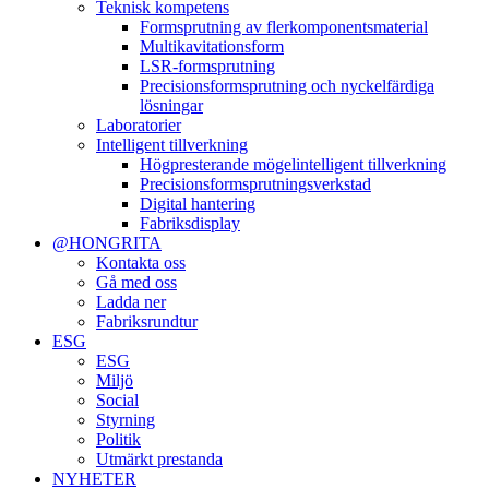
Teknisk kompetens
Formsprutning av flerkomponentsmaterial
Multikavitationsform
LSR-formsprutning
Precisionsformsprutning och nyckelfärdiga
lösningar
Laboratorier
Intelligent tillverkning
Högpresterande mögelintelligent tillverkning
Precisionsformsprutningsverkstad
Digital hantering
Fabriksdisplay
@HONGRITA
Kontakta oss
Gå med oss
Ladda ner
Fabriksrundtur
ESG
ESG
Miljö
Social
Styrning
Politik
Utmärkt prestanda
NYHETER