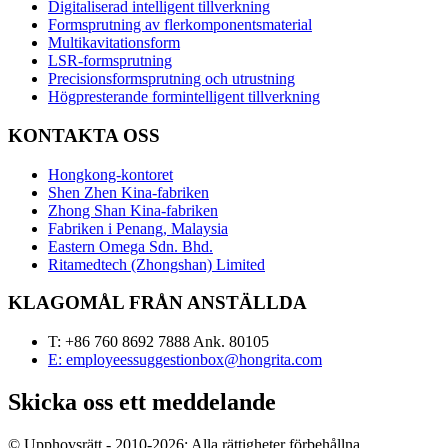
Digitaliserad intelligent tillverkning
Formsprutning av flerkomponentsmaterial
Multikavitationsform
LSR-formsprutning
Precisionsformsprutning och utrustning
Högpresterande formintelligent tillverkning
KONTAKTA OSS
Hongkong-kontoret
Shen Zhen Kina-fabriken
Zhong Shan Kina-fabriken
Fabriken i Penang, Malaysia
Eastern Omega Sdn. Bhd.
Ritamedtech (Zhongshan) Limited
KLAGOMÅL FRÅN ANSTÄLLDA
T: +86 760 8692 7888 Ank. 80105
E: employeessuggestionbox@hongrita.com
Skicka oss ett meddelande
© Upphovsrätt - 2010-2026: Alla rättigheter förbehållna.