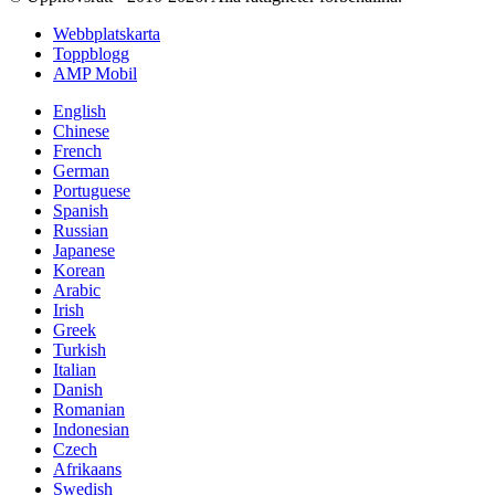
Webbplatskarta
Toppblogg
AMP Mobil
English
Chinese
French
German
Portuguese
Spanish
Russian
Japanese
Korean
Arabic
Irish
Greek
Turkish
Italian
Danish
Romanian
Indonesian
Czech
Afrikaans
Swedish