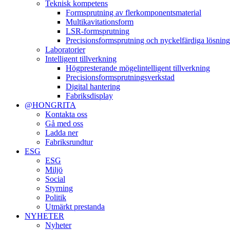
Teknisk kompetens
Formsprutning av flerkomponentsmaterial
Multikavitationsform
LSR-formsprutning
Precisionsformsprutning och nyckelfärdiga lösning
Laboratorier
Intelligent tillverkning
Högpresterande mögelintelligent tillverkning
Precisionsformsprutningsverkstad
Digital hantering
Fabriksdisplay
@HONGRITA
Kontakta oss
Gå med oss
Ladda ner
Fabriksrundtur
ESG
ESG
Miljö
Social
Styrning
Politik
Utmärkt prestanda
NYHETER
Nyheter