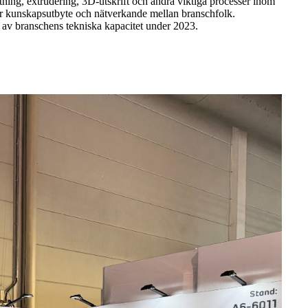
ning, extrudering, 3D-utskrift och andra viktiga processer inom
ör kunskapsutbyte och nätverkande mellan branschfolk.
 av branschens tekniska kapacitet under 2023.