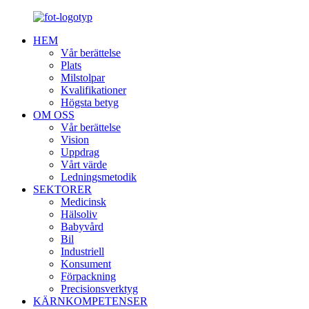
HEM
Vår berättelse
Plats
Milstolpar
Kvalifikationer
Högsta betyg
OM OSS
Vår berättelse
Vision
Uppdrag
Vårt värde
Ledningsmetodik
SEKTORER
Medicinsk
Hälsoliv
Babyvård
Bil
Industriell
Konsument
Förpackning
Precisionsverktyg
KÄRNKOMPETENSER