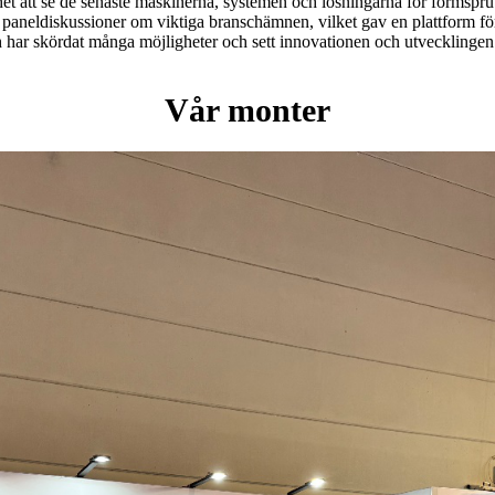
et att se de senaste maskinerna, systemen och lösningarna för formsprut
 paneldiskussioner om viktiga branschämnen, vilket gav en plattform f
h har skördat många möjligheter och sett innovationen och utvecklingen
Vår monter