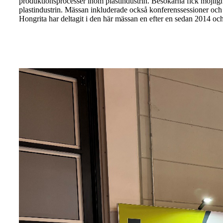
produktionsprocesser inom plastindustrin. Besökarna fick möjligh
plastindustrin. Mässan inkluderade också konferenssessioner och
Hongrita har deltagit i den här mässan en efter en sedan 2014 oc